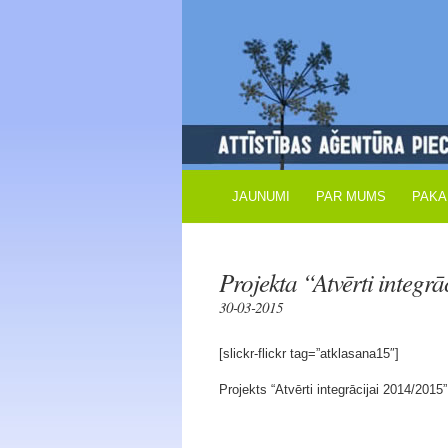
JAUNUMI
PAR MUMS
PAKA
Projekta “Atvērti integ
30-03-2015
[slickr-flickr tag=”atklasana15″]
Projekts “Atvērti integrācijai 2014/2015”