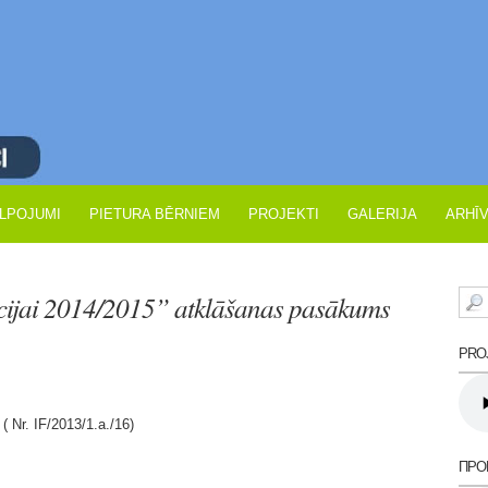
LPOJUMI
PIETURA BĒRNIEM
PROJEKTI
GALERIJA
ARHĪ
rācijai 2014/2015” atklāšanas pasākums
PROJ
 ( Nr. IF/2013/1.a./16)
ПРО