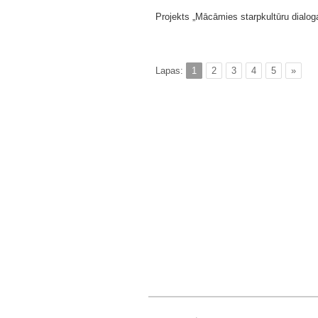
Projekts „Mācāmies starpkultūru dialo
Lapas:
1
2
3
4
5
»