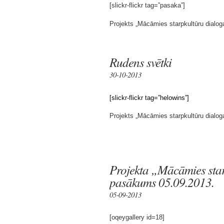
[slickr-flickr tag=”pasaka”]
Projekts „Mācāmies starpkultūru dialo
Rudens svētki
30-10-2013
[slickr-flickr tag=”helowins”]
Projekts „Mācāmies starpkultūru dialo
Projekta „Mācāmies sta
pasākums 05.09.2013.
05-09-2013
[oqeygallery id=18]