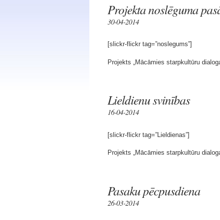
Projekta noslēguma pa
30-04-2014
[slickr-flickr tag=”noslegums”]
Projekts „Mācāmies starpkultūru dialo
Lieldienu svinības
16-04-2014
[slickr-flickr tag=”Lieldienas”]
Projekts „Mācāmies starpkultūru dialo
Pasaku pēcpusdiena
26-03-2014