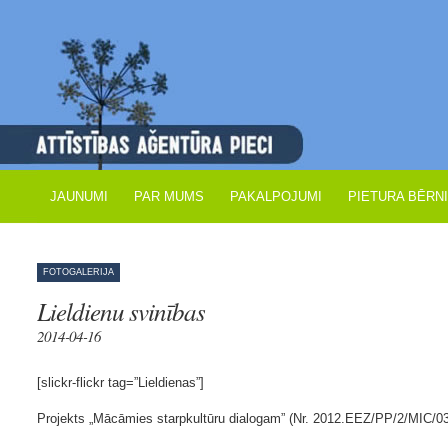
JAUNUMI
PAR MUMS
PAKALPOJUMI
PIETURA BĒRN
FOTOGALERIJA
Lieldienu svinības
2014-04-16
[slickr-flickr tag=”Lieldienas”]
Projekts „Mācāmies starpkultūru dialogam” (Nr. 2012.EEZ/PP/2/MIC/0