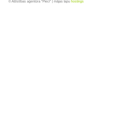
© Attīstības aģentūra “Pieci” | mājas lapu
hostings