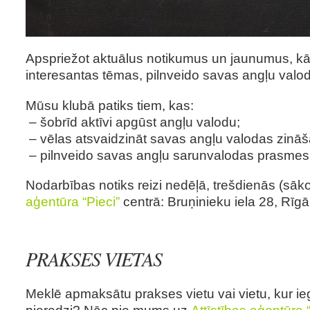
Apspriežot aktuālus notikumus un jaunumus, kā
interesantas tēmas, pilnveido savas angļu val
Mūsu klubā patiks tiem, kas:
– šobrīd aktīvi apgūst angļu valodu;
– vēlas atsvaidzināt savas angļu valodas zinā
– pilnveido savas angļu sarunvalodas prasmes
Nodarbības notiks reizi nedēļā, trešdienās (sākot
aģentūra “Pieci”
centrā: Bruņinieku iela 28, Rīgā
PRAKSES VIETAS
Meklē apmaksātu prakses vietu vai vietu, kur ie