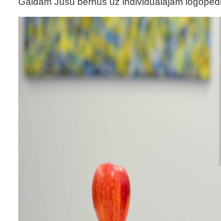
Gaidām Jūsu bērnus uz individuālajām logopē