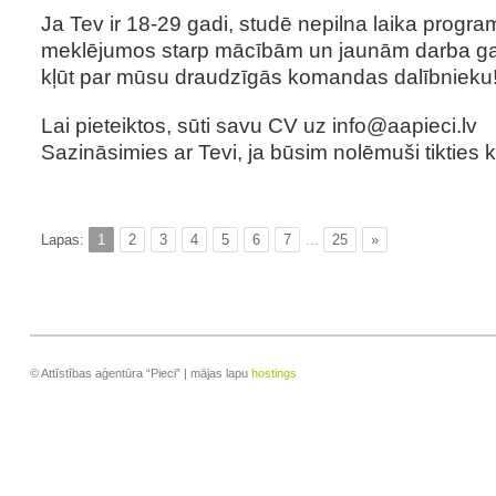
Ja Tev ir 18-29 gadi, studē nepilna laika progr
meklējumos starp mācībām un jaunām darba gait
kļūt par mūsu draudzīgās komandas dalībnieku
Lai pieteiktos, sūti savu CV uz
info@aapieci.lv
Sazināsimies ar Tevi, ja būsim nolēmuši tikties k
Lapas:
1
2
3
4
5
6
7
...
25
»
© Attīstības aģentūra “Pieci” | mājas lapu
hostings