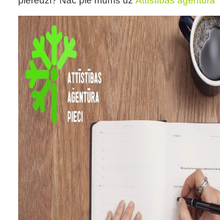
pieredzi? Nāc pie mums uz
Attīstības aģentūra “