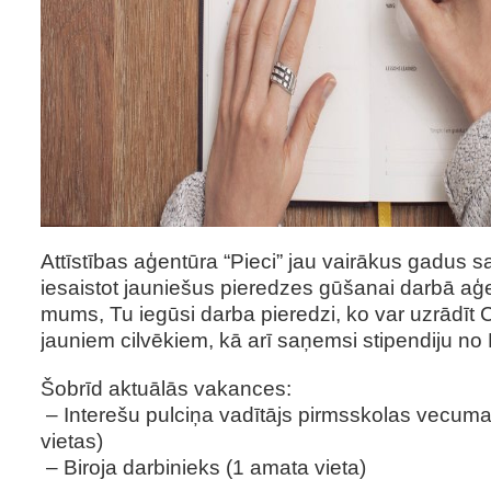
Attīstības aģentūra “Pieci” jau vairākus gadus 
iesaistot jauniešus pieredzes gūšanai darbā aģe
mums, Tu iegūsi darba pieredzi, ko var uzrādīt C
jauniem cilvēkiem, kā arī saņemsi stipendiju n
Šobrīd aktuālās vakances:
– Interešu pulciņa vadītājs pirmsskolas vecum
vietas)
– Biroja darbinieks (1 amata vieta)