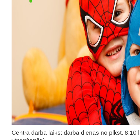
Centra darba laiks: darba dienās no plkst. 8:10 
vienošanās).