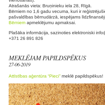
Atrašanās vieta: Bruņinieku iela 28, Rīgā.
Bērniem no 1,6 gadu vecuma, kuri ir reģistrējuši
pašvaldības bērnudārzā, iespējams līdzfinansē
Bērniem
apmeklējumu apmaksai.
Plašāka informācija, sazinoties elektroniski
info
+371 26 891 826
MEKLĒJAM PAPILDSPĒKUS
27-06-2019
Attīstības aģentūra “Pieci”
meklē papildspēkus!