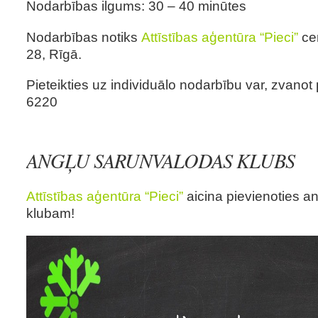
Nodarbības ilgums: 30 – 40 minūtes
Nodarbības notiks
Attīstības aģentūra “Pieci”
cen
28, Rīgā.
Pieteikties uz individuālo nodarbību var, zvanot
6220
ANGĻU SARUNVALODAS KLUBS
Attīstības aģentūra “Pieci”
aicina pievienoties a
klubam!