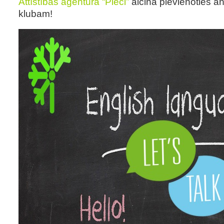
Attīstības aģentūra “Pieci”
aicina pievienoties a
klubam!