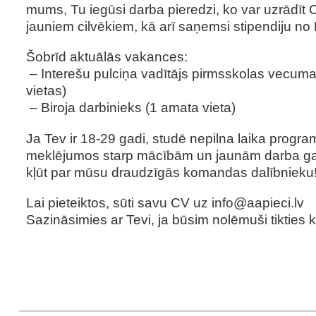
mums, Tu iegūsi darba pieredzi, ko var uzrādīt C
jauniem cilvēkiem, kā arī saņemsi stipendiju n
Šobrīd aktuālās vakances:
– Interešu pulciņa vadītājs pirmsskolas vecum
vietas)
– Biroja darbinieks (1 amata vieta)
Ja Tev ir 18-29 gadi, studē nepilna laika progr
meklējumos starp mācībām un jaunām darba gait
kļūt par mūsu draudzīgās komandas dalībnieku
Lai pieteiktos, sūti savu CV uz
info@aapieci.lv
Sazināsimies ar Tevi, ja būsim nolēmuši tikties k