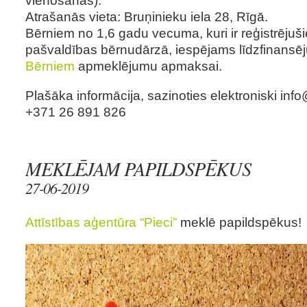
Atrašanās vieta: Bruņinieku iela 28, Rīgā.
Bērniem no 1,6 gadu vecuma, kuri ir reģistrējuši
pašvaldības bērnudārzā, iespējams līdzfinansē
Bērniem
apmeklējumu apmaksai.
Plašāka informācija, sazinoties elektroniski
info
+371 26 891 826
MEKLĒJAM PAPILDSPĒKUS
27-06-2019
Attīstības aģentūra “Pieci”
meklē papildspēkus!