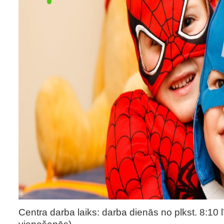
Centra darba laiks: darba dienās no plkst. 8:10 
vienošanās).