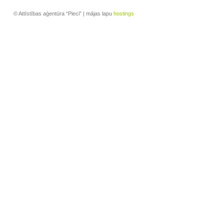
© Attīstības aģentūra “Pieci” | mājas lapu
hostings