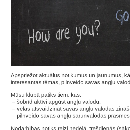
Apspriežot aktuālus notikumus un jaunumus, kā
interesantas tēmas, pilnveido savas angļu val
Mūsu klubā patiks tiem, kas:
– šobrīd aktīvi apgūst angļu valodu;
– vēlas atsvaidzināt savas angļu valodas zinā
– pilnveido savas angļu sarunvalodas prasmes
Nodarbības notiks reizi nedēļā, trešdienās (sākot