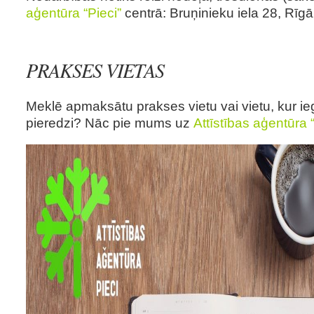
aģentūra “Pieci”
centrā: Bruņinieku iela 28, Rīgā
PRAKSES VIETAS
Meklē apmaksātu prakses vietu vai vietu, kur ie
pieredzi? Nāc pie mums uz
Attīstības aģentūra “