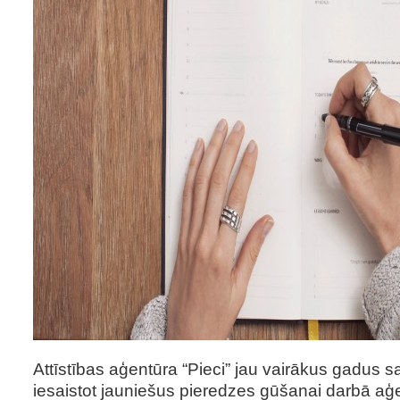
Attīstības aģentūra “Pieci” jau vairākus gadus 
iesaistot jauniešus pieredzes gūšanai darbā aģe