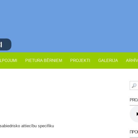
LPOJUMI
PIETURA BĒRNIEM
PROJEKTI
GALERIJA
ARHĪ
PROJ
sabiedrisko attiecību specifiku
ПРО