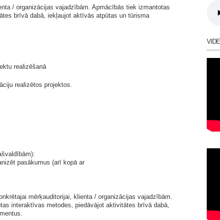
enta / organizācijas vajadzībām. Apmācībās tiek izmantotas
tātes brīvā dabā, iekļaujot aktīvās atpūtas un tūrisma
VID
jektu realizēšanā
āciju realizētos projektos.
ašvaldībām):
anizēt pasākumus (arī kopā ar
onkrētajai mērķauditorijai, klienta / organizācijas vajadzībām.
s interaktīvas metodes, piedāvājot aktivitātes brīvā dabā,
ementus.