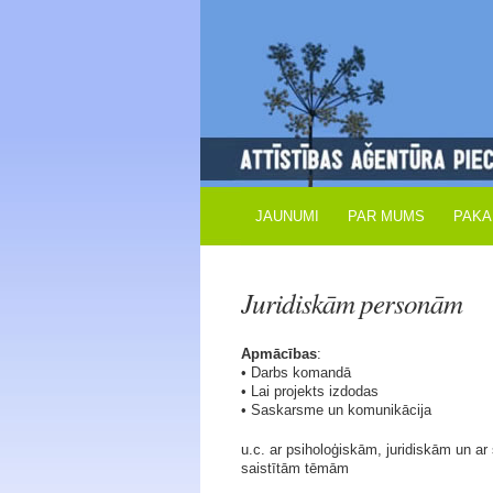
JAUNUMI
PAR MUMS
PAKA
Juridiskām personām
Apmācības
:
• Darbs komandā
• Lai projekts izdodas
• Saskarsme un komunikācija
u.c. ar psiholoģiskām, juridiskām un ar 
saistītām tēmām