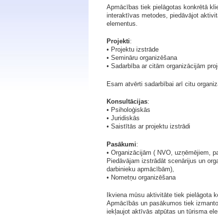
Apmācības tiek pielāgotas konkrētā kli
interaktīvas metodes, piedāvājot aktivi
elementus.
Projekti
:
• Projektu izstrāde
• Semināru organizēšana
• Sadarbība ar citām organizācijām pro
Esam atvērti sadarbībai arī citu organiz
Konsultācijas
:
• Psiholoģiskās
• Juridiskās
• Saistītās ar projektu izstrādi
Pasākumi
:
• Organizācijām ( NVO, uzņēmējiem, p
Piedāvājam izstrādāt scenārijus un org
darbinieku apmācībām),
• Nometņu organizēšana
Ikviena mūsu aktivitāte tiek pielāgota k
Apmācībās un pasākumos tiek izmantota
iekļaujot aktīvās atpūtas un tūrisma el