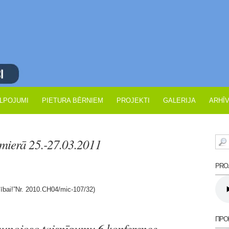
LPOJUMI
PIETURA BĒRNIEM
PROJEKTI
GALERIJA
ARHĪ
mierā 25.-27.03.2011
PROJ
cībai!”Nr. 2010.CH04/mic-107/32)
ПРО
unojoso taisnīgumu 6.konference