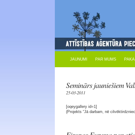
JAUNUMI
PAR MUMS
PAKA
Seminārs jauniešiem Val
25-03-2011
[oqeygallery id=1]
(Projekts “Jā darbam, nē cilvēktirdznie
Eiropas Foruma par atja