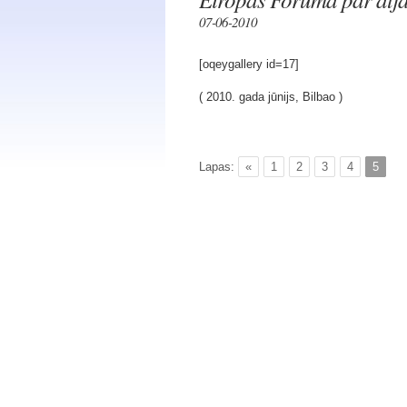
07-06-2010
[oqeygallery id=17]
( 2010. gada jūnijs, Bilbao )
Lapas:
«
1
2
3
4
5