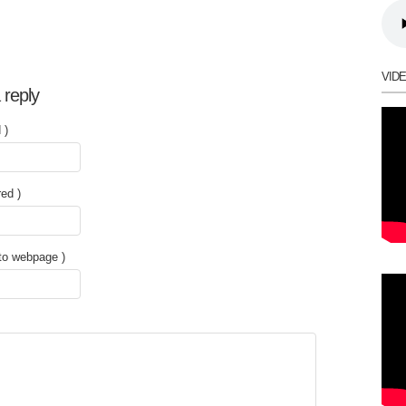
VID
 reply
 )
red )
 to webpage )