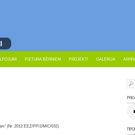
LPOJUMI
PIETURA BĒRNIEM
PROJEKTI
GALERIJA
ARHĪ
PROJ
gam” (Nr. 2012.EEZ/PP/2/MIC/032)
ПРО