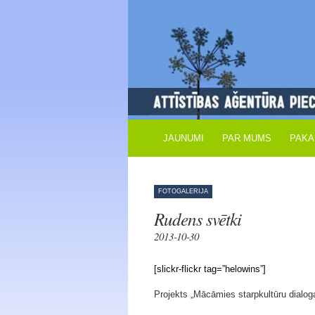
JAUNUMI
PAR MUMS
PAKA
FOTOGALERIJA
Rudens svētki
2013-10-30
[slickr-flickr tag=”helowins”]
Projekts „Mācāmies starpkultūru dialo