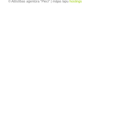
© Attīstības aģentūra “Pieci” | mājas lapu
hostings