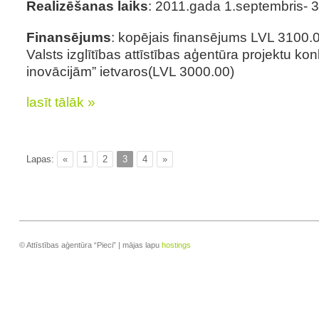
Realizēšanas laiks
: 2011.gada 1.septembris- 3
Finansējums
: kopējais finansējums LVL 3100.0
Valsts izglītības attīstības aģentūra projektu kon
inovācijām” ietvaros(LVL 3000.00)
lasīt tālāk »
Lapas:
«
1
2
3
4
»
© Attīstības aģentūra “Pieci” | mājas lapu
hostings