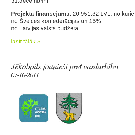
31.decembrim
Projekta finansējums
: 20 951,82 LVL, no kurie
no Šveices konfederācijas un 15%
no Latvijas valsts budžeta
lasīt tālāk »
Jēkabpils jaunieši pret vardarbību
07-10-2011