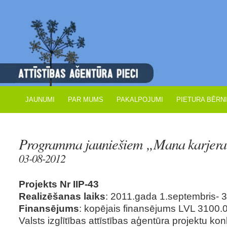
JAUNUMI
PAR MUMS
PAKALPOJUMI
PIETURA BĒRN
Programma jauniešiem „Mana karjer
03-08-2012
Projekts Nr IIP-43
Realizēšanas laiks
: 2011.gada 1.septembris- 3
Finansējums
: kopējais finansējums LVL 3100.0
Valsts izglītības attīstības aģentūra projektu kon