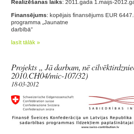
Realizēšanas laiks
: 2011.gada 1.maijs-2012.ga
Finansējums
: kopējais finansējums EUR 6447.0
programma „Jaunatne
darbībā”
lasīt tālāk »
Projekts „ Jā darbam, nē cilvēktirdznie
2010.CH04/mic-107/32)
18-03-2012