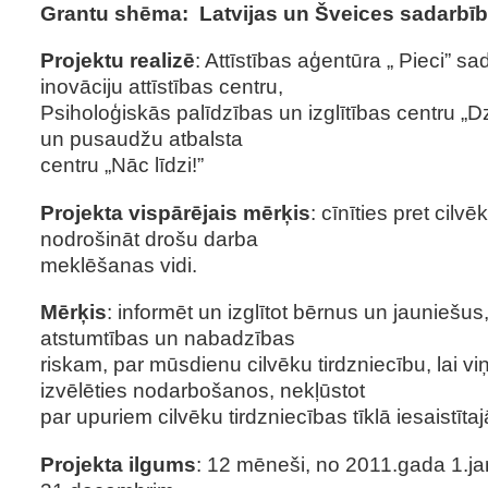
Grantu shēma: Latvijas un Šveices sadarb
Projektu realizē
: Attīstības aģentūra „ Pieci” sa
inovāciju attīstības centru,
Psiholoģiskās palīdzības un izglītības centru „Dz
un pusaudžu atbalsta
centru „Nāc līdzi!”
Projekta vispārējais mērķis
: cīnīties pret cilvē
nodrošināt drošu darba
meklēšanas vidi.
Mērķis
: informēt un izglītot bērnus un jauniešus,
atstumtības un nabadzības
riskam, par mūsdienu cilvēku tirdzniecību, lai viņ
izvēlēties nodarbošanos, nekļūstot
par upuriem cilvēku tirdzniecības tīklā iesaistī
Projekta ilgums
: 12 mēneši, no 2011.gada 1.ja