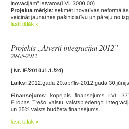
inovācijām” ietvaros(LVL 3000.00)
Projekta mērķis
: sekmēt inovatīvas neformālās 
veicināt jaunatnes pašiniciatīvu un pāreju no izg
lasīt tālāk »
Projekts „Atvērti integrācijai 2012”
29-05-2012
( Nr. IF/2010./1.1./24)
Laiks:
2012.gada 20.aprīlis-2012.gada 30.jūnij
Finansējums
: kopējais finansējums LVL 3
Eiropas Trešo valstu valstspiederīgo integrāc
un 25% valsts budžeta finansējums.
lasīt tālāk »