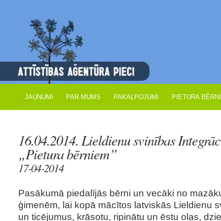
JAUNUMI
PAR MUMS
PAKALPOJUMI
PIETURA BĒRN
16.04.2014. Lieldienu svinības Integrāc
„Pietura bērniem”
17-04-2014
Pasākumā piedalījās bērni un vecāki no mazāku
ģimenēm, lai kopā mācītos latviskās Lieldienu s
un ticējumus, krāsotu, ripinātu un ēstu olas, dz