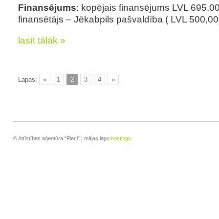
Finansējums
: kopējais finansējums LVL 695.00
finansētājs – Jēkabpils pašvaldība ( LVL 500,00
lasīt tālāk »
Lapas:
«
1
2
3
4
»
© Attīstības aģentūra “Pieci” | mājas lapu
hostings