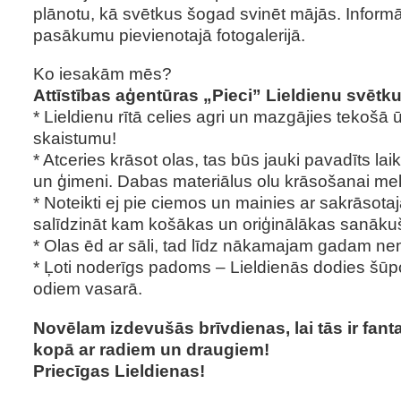
plānotu, kā svētkus šogad svinēt mājās. Informā
pasākumu pievienotajā fotogalerijā.
Ko iesakām mēs?
Attīstības aģentūras „Pieci” Lieldienu svētk
* Lieldienu rītā celies agri un mazgājies tekošā 
skaistumu!
* Atceries krāsot olas, tas būs jauki pavadīts la
un ģimeni. Dabas materiālus olu krāsošanai me
* Noteikti ej pie ciemos un mainies ar sakrāsota
salīdzināt kam košākas un oriģinālākas sanāku
* Olas ēd ar sāli, tad līdz nākamajam gadam ne
* Ļoti noderīgs padoms – Lieldienās dodies šūpoti
odiem vasarā.
Novēlam izdevušās brīvdienas, lai tās ir fanta
kopā ar radiem un draugiem!
Priecīgas Lieldienas!