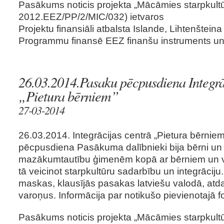
Pasākums noticis projekta „Mācāmies starpkultū
2012.EEZ/PP/2/MIC/032) ietvaros
Projektu finansiāli atbalsta Islande, Lihtenšteina
Programmu finansē EEZ finanšu instruments un L
26.03.2014.Pasaku pēcpusdiena Integrā
„Pietura bērniem”
27-03-2014
26.03.2014. Integrācijas centrā „Pietura bērnie
pēcpusdiena Pasākuma dalībnieki bija bērni un
mazākumtautību ģimenēm kopā ar bērniem un v
tā veicinot starpkultūru sadarbību un integrāciju
maskas, klausījās pasakas latviešu valodā, atd
varoņus. Informācija par notikušo pievienotajā fo
Pasākums noticis projekta „Mācāmies starpkultū