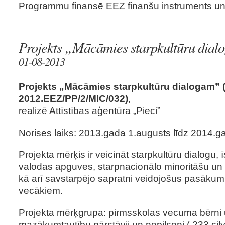
Programmu finansē EEZ finanšu instruments un L
Projekts „Mācāmies starpkultūru dia
01-08-2013
Projekts „Mācāmies starpkultūru dialogam” (
2012.EEZ/PP/2/MIC/032)
,
realizē Attīstības aģentūra „Pieci”
Norises laiks: 2013.gada 1.augusts līdz 2014.ga
Projekta mērķis ir veicināt starpkultūru dialogu, ī
valodas apguves, starpnacionālo minoritāšu un l
kā arī savstarpējo sapratni veidojošus pasāku
vecākiem.
Projekta mērķgrupa: pirmsskolas vecuma bērni 
mazākumtautību pārstāvji un nepilsoņi ( 233 cilv