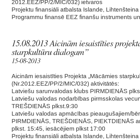
2012.EEZ/PP/2/MIC/032) ietvaros
Projektu finansiāli atbalsta Islande, Lihtenšteina
Programmu finansē EEZ finanšu instruments un L
15.08.2013 Aicinām iesaistīties proje
starpkultūru dialogam”
15-08-2013
Aicinām iesaistīties Projekta „Mācāmies starpku
(Nr.2012.EEZ/PP/2/MIC/032) aktivitātēs:
Latviešu sarunvalodas klubs PIRMDIENĀS plks
Latviešu valodas nodarbības pirmsskolas vec
TREŠDIENĀS plkst.9:30
Latviešu valodas apmācības pieaugušajiem/bē
PIRMDIENĀS, TREŠDIENĀS, PIEKTDIENĀS ar 
plkst. 15:45, iesācējiem plkst 17:00
Projektu finansiāli atbalsta Islande, Lihtenšteina