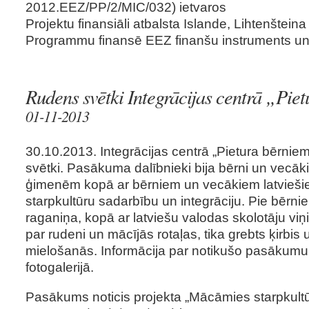
2012.EEZ/PP/2/MIC/032) ietvaros
Projektu finansiāli atbalsta Islande, Lihtenšteina
Programmu finansē EEZ finanšu instruments un L
Rudens svētki Integrācijas centrā „Pie
01-11-2013
30.10.2013. Integrācijas centrā „Pietura bērnie
svētki. Pasākuma dalībnieki bija bērni un vecā
ģimenēm kopā ar bērniem un vecākiem latviešie
starpkultūru sadarbību un integrāciju. Pie bērn
raganiņa, kopā ar latviešu valodas skolotāju vi
par rudeni un mācījās rotaļas, tika grebts ķirbis
mielošanās. Informācija par notikušo pasākumu
fotogalerijā.
Pasākums noticis projekta „Mācāmies starpkultū