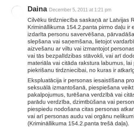
Daina
December 5, 2011 at 1:21 pm
Cilvēku tirdzniecība saskaņā ar Latvijas 
Krimināllikuma 154.2.panta pirmo daļu ir 
izdarīta personu savervēšana, pārvadāš
slepšana vai saņemšana, lietojot vardarbī
aizvešanu ar viltu vai izmantojot persona
vai tās bezpalīdzibas stāvokli, vai arī do
materiāla vai citāda rakstura labumus, la
piekrišanu tirdzniecibai, no kuras ir atkarī
Ekspluatācija ir personas iesaistīšana pros
seksuālā izmantošanā, piespiešana veikt 
pakalpojumus, turēšana verdzībā vai citās 
parādu verdzība, dzimtbūšana vai person
piespiedu nodošana citas personas atkarī
vai arī personas audu vai orgānu neliku
(Krimināllikuma 154.2.panta trešā daļa).