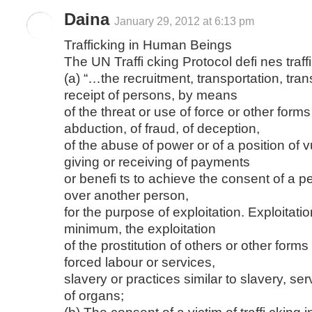
Daina
January 29, 2012 at 6:13 pm
Trafficking in Human Beings
The UN Traffi cking Protocol defi nes traff
(a) “…the recruitment, transportation, tran
receipt of persons, by means
of the threat or use of force or other forms
abduction, of fraud, of deception,
of the abuse of power or of a position of vu
giving or receiving of payments
or benefi ts to achieve the consent of a p
over another person,
for the purpose of exploitation. Exploitatio
minimum, the exploitation
of the prostitution of others or other forms
forced labour or services,
slavery or practices similar to slavery, se
of organs;
(b) The consent of a victim of traffi cking 