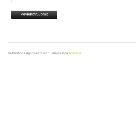
© Attīstības aģentūra “Pieci” | mājas lapu
hostings