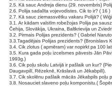
2.5. Kā sauc Andreja dienu (29. novembris) Polij
2.6. Polija sadalīta vojevodistes. Cik to ir? ( 16 )
2.7. Kā sauc ziemassvētku vakaru Polijā? ( Wiģili
3.1. Ar kādam valstīm robežojas Polija pa sausz
Čehija, Slovākija, Ukraina, Baltkrievija un Zviedri
3.2. Pirmais Polijas prezidents? ( Gabriel Narutov
3.3.Tagadējais Polijas prezidents? (Bronislavs 
3.4. Cik zlotus ( apmēram) var nopirkt pa 100 la
3.5. Kura gada poļu izcelsmes pāvests Jān Pāvils 
1993g.)
3.6. Cik poļu skolu Latvijā ir pašlaik un kur? (Pi
Daugavpilī, Rēzeknē, Krāslavā un Jēkabpilī).
3.7. Cik skolēnu pašlaik mācās Jēkabpils poļu
3.8. Nosauciet slaveno poļu komponistu.( Šopē