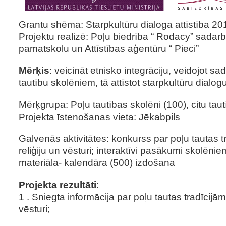
Grantu shēma: Starpkultūru dialoga attīstība 20
Projektu realizē: Poļu biedrība “ Rodacy” sadar
pamatskolu un Attīstības aģentūru “ Pieci”
Mērķis
: veicināt etnisko integrāciju, veidojot s
tautību skolēniem, tā attīstot starpkultūru dialo
Mērķgrupa: Poļu tautības skolēni (100), citu taut
Projekta īstenošanas vieta: Jēkabpils
Galvenās aktivitātes: konkurss par poļu tautas tr
reliģiju un vēsturi; interaktīvi pasākumi skolēnie
materiāla- kalendāra (500) izdošana
Projekta rezultāti
:
1 . Sniegta informācija par poļu tautas tradīcijām,
vēsturi;