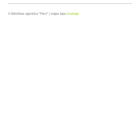
© Attīstības aģentūra “Pieci” | mājas lapu
hostings