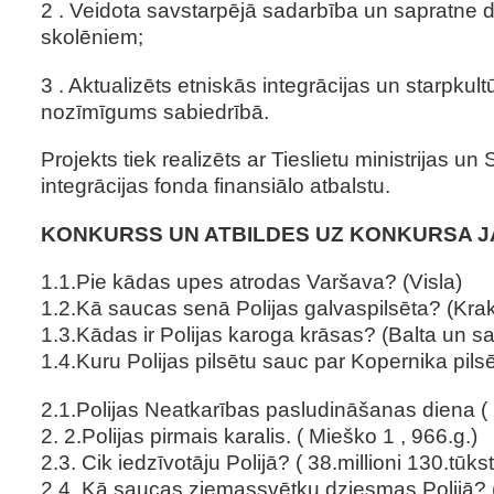
2 . Veidota savstarpējā sadarbība un sapratne 
skolēniem;
3 . Aktualizēts etniskās integrācijas un starpkult
nozīmīgums sabiedrībā.
Projekts tiek realizēts ar Tieslietu ministrijas un
integrācijas fonda finansiālo atbalstu.
KONKURSS UN ATBILDES UZ KONKURSA J
1.1.Pie kādas upes atrodas Varšava? (Visla)
1.2.Kā saucas senā Polijas galvaspilsēta? (Kra
1.3.Kādas ir Polijas karoga krāsas? (Balta un s
1.4.Kuru Polijas pilsētu sauc par Kopernika pils
2.1.Polijas Neatkarības pasludināšanas diena (
2. 2.Polijas pirmais karalis. ( Mieško 1 , 966.g.)
2.3. Cik iedzīvotāju Polijā? ( 38.millioni 130.tūkst
2.4. Kā saucas ziemassvētku dziesmas Polijā? (