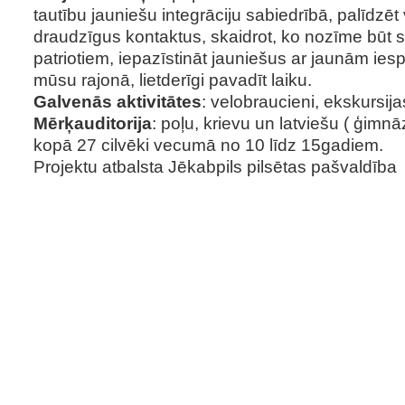
tautību jauniešu integrāciju sabiedrībā, palīdzēt
draudzīgus kontaktus, skaidrot, ko nozīme būt
patriotiem, iepazīstināt jauniešus ar jaunām iesp
mūsu rajonā, lietderīgi pavadīt laiku.
Galvenās aktivitātes
: velobraucieni, ekskursija
Mērķauditorija
: poļu, krievu un latviešu ( ģimnā
kopā 27 cilvēki vecumā no 10 līdz 15gadiem.
Projektu atbalsta Jēkabpils pilsētas pašvaldība