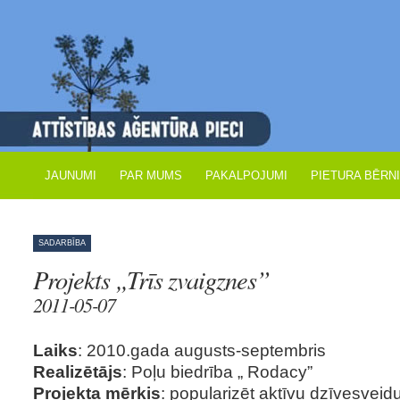
JAUNUMI
PAR MUMS
PAKALPOJUMI
PIETURA BĒRN
SADARBĪBA
Projekts „Trīs zvaigznes”
2011-05-07
Laiks
: 2010.gada augusts-septembris
Realizētājs
: Poļu biedrība „ Rodacy”
Projekta mērķis
: popularizēt aktīvu dzīvesveid