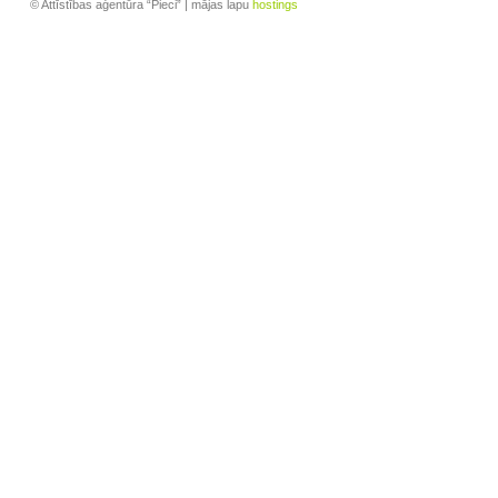
© Attīstības aģentūra “Pieci” | mājas lapu
hostings