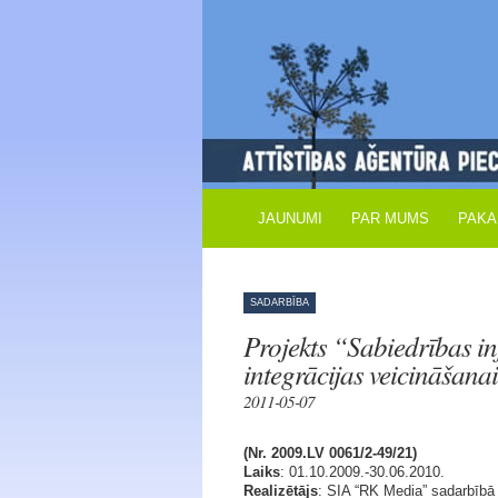
JAUNUMI
PAR MUMS
PAKA
SADARBĪBA
Projekts “Sabiedrības i
integrācijas veicināšan
2011-05-07
(Nr. 2009.LV 0061/2-49/21)
Laiks
: 01.10.2009.-30.06.2010.
Realizētājs
: SIA “RK Media” sadarbībā a