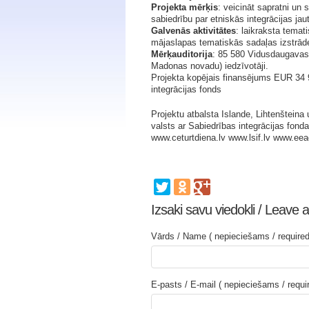
Projekta mērķis
: veicināt sapratni un
sabiedrību par etniskās integrācijas ja
Galvenās aktivitātes
: laikraksta temat
mājaslapas tematiskās sadaļas izstrāde
Mērķauditorija
: 85 580 Vidusdaugavas r
Madonas novadu) iedzīvotāji.
Projekta kopējais finansējums EUR 34 
integrācijas fonds
Projektu atbalsta Islande, Lihtenšteina
valsts ar Sabiedrības integrācijas fonda
www.ceturtdiena.lv www.lsif.lv www.eea
Izsaki savu viedokli / Leave a
Vārds / Name ( nepieciešams / required
E-pasts / E-mail ( nepieciešams / requi