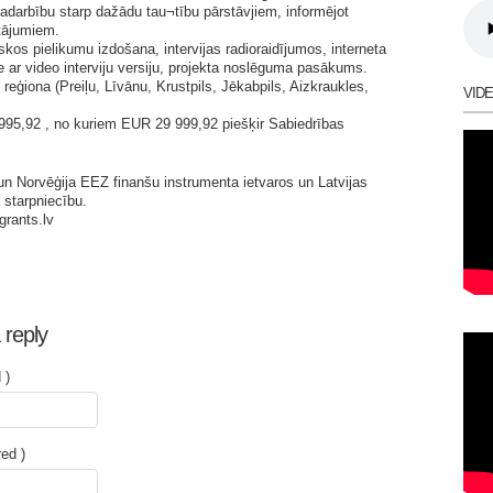
 sadarbību starp dažādu tau¬tību pārstāvjiem, informējot
utājumiem.
iskos pielikumu izdošana, intervijas radioraidījumos, interneta
 ar video interviju versiju, projekta noslēguma pasākums.
eģiona (Preiļu, Līvānu, Krustpils, Jēkabpils, Aizkraukles,
VID
995,92 , no kuriem EUR 29 999,92 piešķir Sabiedrības
 un Norvēģija EEZ finanšu instrumenta ietvaros un Latvijas
 starpniecību.
grants.lv
 reply
 )
red )