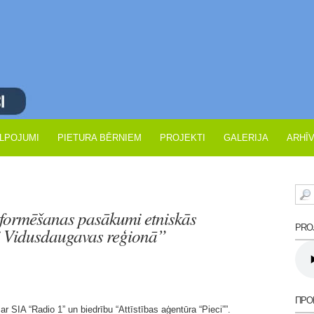
LPOJUMI
PIETURA BĒRNIEM
PROJEKTI
GALERIJA
ARHĪ
nformēšanas pasākumi etniskās
PROJ
ai Vidusdaugavas reģionā”
ПРО
r SIA “Radio 1” un biedrību “Attīstības aģentūra “Pieci””.