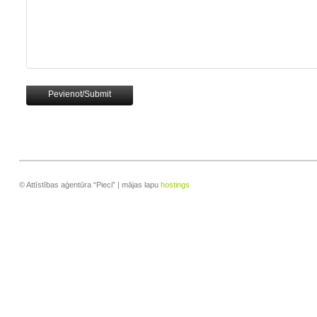
© Attīstības aģentūra “Pieci” | mājas lapu
hostings