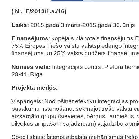
( Nr. IF/2013/1.a./16)
Laiks:
2015.gada 3.marts-2015.gada 30.jūnijs
Finansējums
: kopējais plānotais finansējums 
75% Eiropas Trešo valstu valstspiederīgo integr
finansējums un 25% valsts budžeta finansējums
Norises vieta:
Integrācijas centrs „Pietura bērni
28-41, Rīga.
Projekta mērķis:
Vispārīgais:
Nodrošināt efektīvu integrācijas p
pasākumu īstenošanu, sekmējot trešo valstu v
aizsargāto grupu (sievietes, bērnus, jauniešus,
cilvēkus ar īpašām vajadzībām) vajadzību apmi
Specifiskais:
Īstenot atbalsta mehānismus trešo 