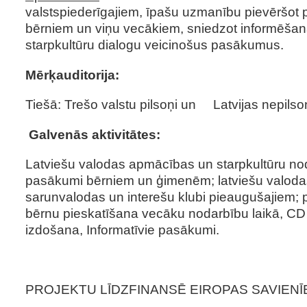
valstspiederīgajiem, īpašu uzmanību pievēršot
bērniem un viņu vecākiem, sniedzot informēšana
starpkultūru dialogu veicinošus pasākumus.
Mērķauditorija:
Tiešā: Trešo valstu pilsoņi un Latvijas nepilso
Galvenās aktivitātes:
Latviešu valodas apmācības un starpkultūru no
pasākumi bērniem un ģimenēm; latviešu valoda
sarunvalodas un interešu klubi pieaugušajiem;
bērnu pieskatīšana vecāku nodarbību laikā, CD
izdošana, Informatīvie pasākumi.
PROJEKTU LĪDZFINANSĒ EIROPAS SAVIENĪ