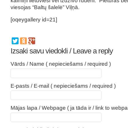
kaimiņi lietuvieši vēl izdzīvo rudeni. “Pieturas b
viesojas “Baltų šalelė” Viļņā.
[oqeygallery id=21]
Izsaki savu viedokli / Leave a reply
Vārds / Name ( nepieciešams / required )
E-pasts / E-mail ( nepieciešams / required )
Mājas lapa / Webpage ( ja tāda ir / link to webpa