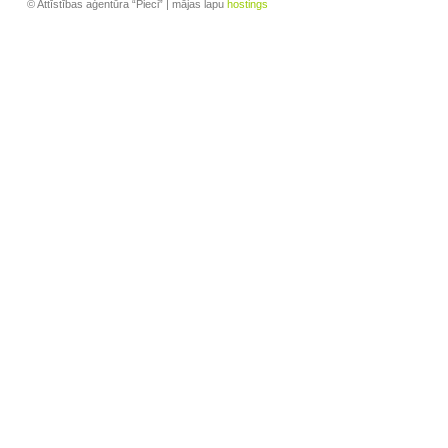
© Attīstības aģentūra “Pieci” | mājas lapu
hostings