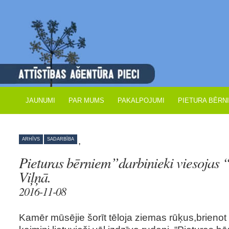
JAUNUMI
PAR MUMS
PAKALPOJUMI
PIETURA BĒRN
,
ARHĪVS
SADARBĪBA
Pieturas bērniem”darbinieki viesojas “
Viļņā.
2016-11-08
Kamēr mūsējie šorīt tēloja ziemas rūķus,brieno