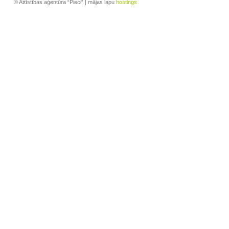
© Attīstības aģentūra “Pieci” | mājas lapu
hostings