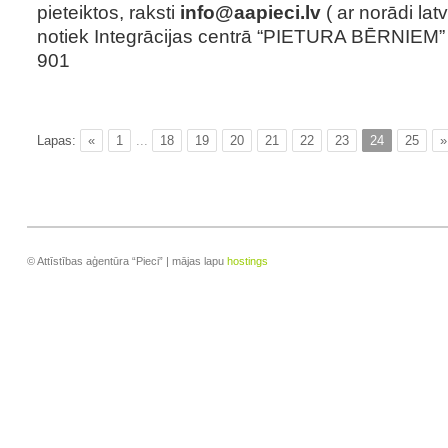
pieteiktos, raksti
info@aapieci.lv
( ar norādi lat
notiek Integrācijas centrā “PIETURA BĒRNIEM” ,
901
Lapas:
«
1
...
18
19
20
21
22
23
24
25
»
© Attīstības aģentūra “Pieci” | mājas lapu
hostings