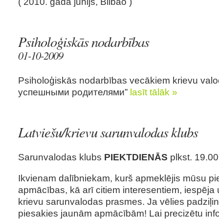
( 2010. gada jūnijs, Bilbao )
Psiholoģiskās nodarbības
01-10-2009
Psiholoģiskās nodarbības vecākiem krievu val
успешными родителями”
lasīt tālāk »
Latviešu/krievu sarunvalodas klubs
Sarunvalodas klubs
PIEKTDIENĀS
plkst. 19.00
Ikvienam dalībniekam, kurš apmeklējis mūsu pi
apmācības, kā arī citiem interesentiem, iespēja 
krievu sarunvalodas prasmes. Ja vēlies padziļi
piesakies jaunām apmācībām! Lai precizētu info