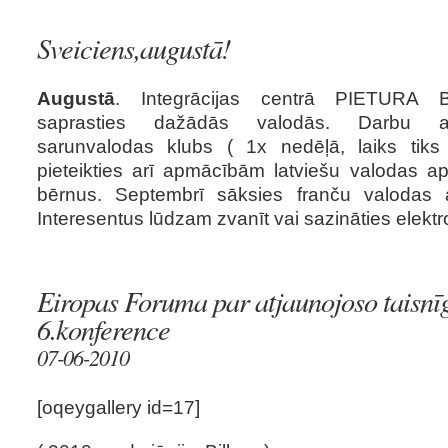
Sveiciens,augustā!
Augustā
. Integrācijas centrā PIETURA
saprasties dažādās valodās. Darbu ats
sarunvalodas klubs ( 1x nedēļā, laiks tiks 
pieteikties arī apmācībām latviešu valodas 
bērnus. Septembrī sāksies franču valodas a
Interesentus lūdzam zvanīt vai sazināties elektro
Eiropas Foruma par atjaunojoso taisn
6.konference
07-06-2010
[oqeygallery id=17]