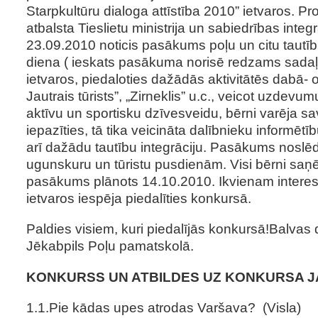
Starpkultūru dialoga attīstība 2010” ietvaros. Pro
atbalsta Tieslietu ministrija un sabiedrības integ
23.09.2010 noticis pasākums poļu un citu tautī
diena ( ieskats pasākuma norisē redzams sadaļā 
ietvaros, piedaloties dažādās aktivitātēs dabā- o
Jautrais tūrists”, „Zirneklis” u.c., veicot uzdevum
aktīvu un sportisku dzīvesveidu, bērni varēja sa
iepazīties, tā tika veicināta dalībnieku informētīb
arī dažādu tautību integrāciju. Pasākums noslē
ugunskuru un tūristu pusdienām. Visi bērni sa
pasākums plānots 14.10.2010. Ikvienam intere
ietvaros iespēja piedalīties konkursā.
Paldies visiem, kuri piedalījās konkursā!Balvas 
Jēkabpils Poļu pamatskolā.
KONKURSS UN ATBILDES UZ KONKURSA J
1.1.Pie kādas upes atrodas Varšava? (Visla)