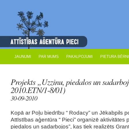
JAUNUMI
PAR MUMS
PAKALPOJUMI
PIETURA BĒRN
Projekts „Uzzinu, piedalos un sadarboj
2010.ETN/1-8/01)
30-09-2010
Kopā ar Poļu biedrību “ Rodacy” un Jēkabpils 
Attīstības aģentūra “ Pieci” organizē aktivitātes 
piedalos un sadarbojos”, kas tiek realizēts Gra