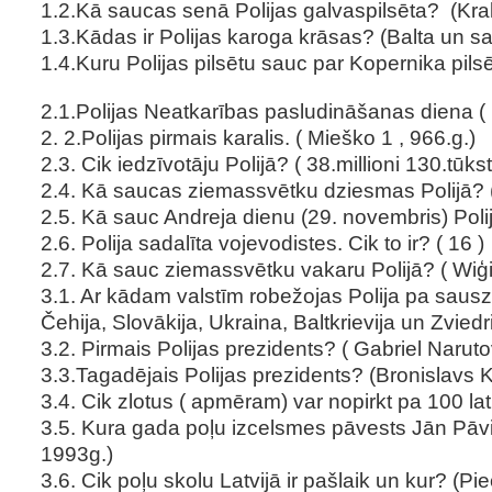
1.2.Kā saucas senā Polijas galvaspilsēta? (Kr
1.3.Kādas ir Polijas karoga krāsas? (Balta un s
1.4.Kuru Polijas pilsētu sauc par Kopernika pils
2.1.Polijas Neatkarības pasludināšanas diena (
2. 2.Polijas pirmais karalis. ( Mieško 1 , 966.g.)
2.3. Cik iedzīvotāju Polijā? ( 38.millioni 130.tūkst
2.4. Kā saucas ziemassvētku dziesmas Polijā? (
2.5. Kā sauc Andreja dienu (29. novembris) Polij
2.6. Polija sadalīta vojevodistes. Cik to ir? ( 16 )
2.7. Kā sauc ziemassvētku vakaru Polijā? ( Wiģili
3.1. Ar kādam valstīm robežojas Polija pa sausz
Čehija, Slovākija, Ukraina, Baltkrievija un Zviedri
3.2. Pirmais Polijas prezidents? ( Gabriel Narutov
3.3.Tagadējais Polijas prezidents? (Bronislavs 
3.4. Cik zlotus ( apmēram) var nopirkt pa 100 la
3.5. Kura gada poļu izcelsmes pāvests Jān Pāvils 
1993g.)
3.6. Cik poļu skolu Latvijā ir pašlaik un kur? (Pi