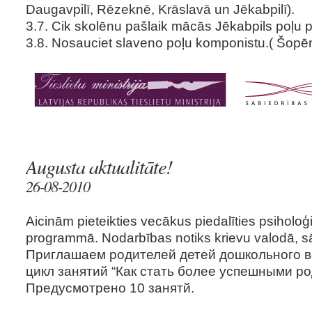
Daugavpilī, Rēzeknē, Krāslavā un Jēkabpilī).
3.7. Cik skolēnu pašlaik mācās Jēkabpils poļu
3.8. Nosauciet slaveno poļu komponistu.( Šopē
Augusta aktualitāte!
26-08-2010
Aicinām pieteikties vecākus piedalīties psiholo
programmā. Nodarbības notiks krievu valodā, sāk
Приглашаем родителей детей дошкольного во
цикл занятий “Как стать более успешными ро
Предусмотрено 10 занятй.