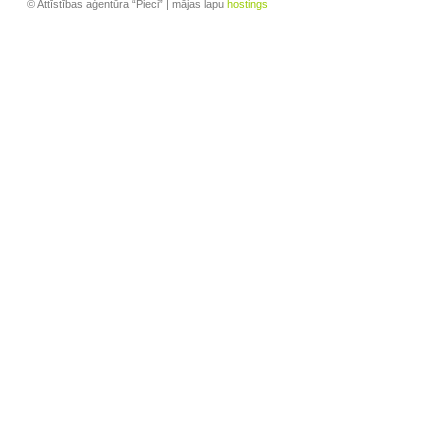
© Attīstības aģentūra “Pieci” | mājas lapu
hostings