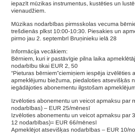
iepazīt mūzikas instrumentus, kustēties un lustē
vienaudžiem.
Mūzikas nodarbības pirmsskolas vecuma bērni
trešdienās plkst 10:00-10:30. Piesakies un ap
pirmo jau 2. septembrī Bruņinieku ielā 28
Informācija vecākiem:
Bērniem, kuri ir pastāvīgie pilna laika apmeklētā
nodarbību tikai EUR 2, 50
“Pieturas bērniem”ciemiņiem iespēja izvēlēties
apmeklējumu biežuma, piedaloties atsevišķās n
iegādājoties abonementu ilgstošam apmeklēju
Izvēloties abonementu un veicot apmaksu par m
nodarbības) – EUR 25/mēnesī
Izvēloties abonementu un veicot apmaksu par 3
12 nodarbības)= EUR 66/mēnesī
Apmeklējot atsevišķas nodarbības – EUR 10/n