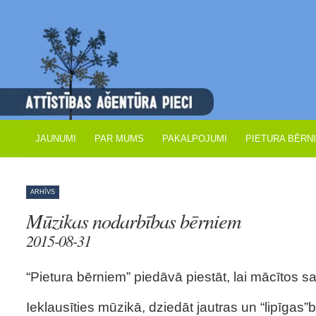
JAUNUMI
PAR MUMS
PAKALPOJUMI
PIETURA BĒRN
ARHĪVS
Mūzikas nodarbības bērniem
2015-08-31
“Pietura bērniem” piedāvā piestāt, lai mācītos s
Ieklausīties mūzikā, dziedāt jautras un “lipīgas