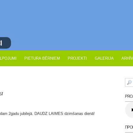
LPOJUMI
PIETURA BĒRNIEM
PROJEKTI
GALERIJA
ARHĪ
a
PROJ
ardam 2gadu jubilejā. DAUDZ LAIMES dzimšanas dienā!
ПРО