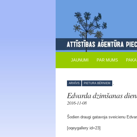
JAUNUMI
PAR MUMS
PAKA
,
ARHĪVS
PIETURA BĒRNIEM
Edvarda dzimšanas dien
2016-11-08
Šodien draugi gatavoja sveicienu Edv
[oqeygallery id=23]