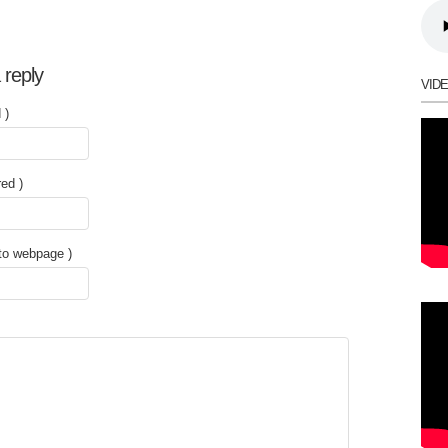
 reply
VID
 )
red )
 to webpage )