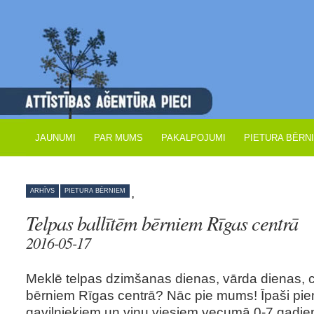
JAUNUMI
PAR MUMS
PAKALPOJUMI
PIETURA BĒRN
,
ARHĪVS
PIETURA BĒRNIEM
Telpas ballītēm bērniem Rīgas centrā
2016-05-17
Meklē telpas dzimšanas dienas, vārda dienas, cita
bērniem Rīgas centrā? Nāc pie mums! Īpaši pi
gaviļniekiem un viņu viesiem vecumā 0-7 gadiem!