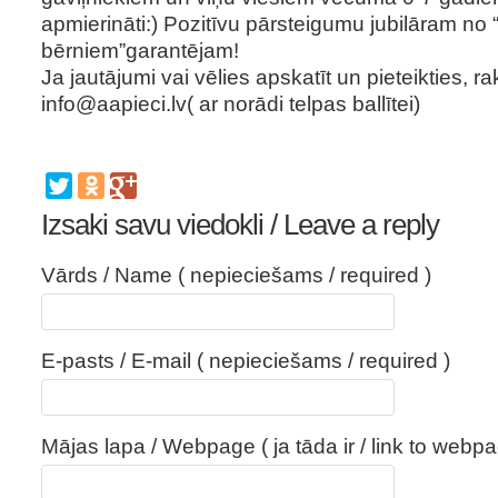
apmierināti:) Pozitīvu pārsteigumu jubilāram no 
bērniem”garantējam!
Ja jautājumi vai vēlies apskatīt un pieteikties, rak
info@aapieci.lv
( ar norādi telpas ballītei)
Izsaki savu viedokli / Leave a reply
Vārds / Name ( nepieciešams / required )
E-pasts / E-mail ( nepieciešams / required )
Mājas lapa / Webpage ( ja tāda ir / link to webpa