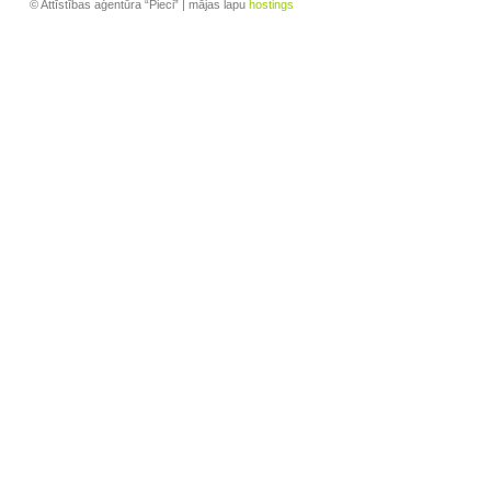
© Attīstības aģentūra “Pieci” | mājas lapu
hostings