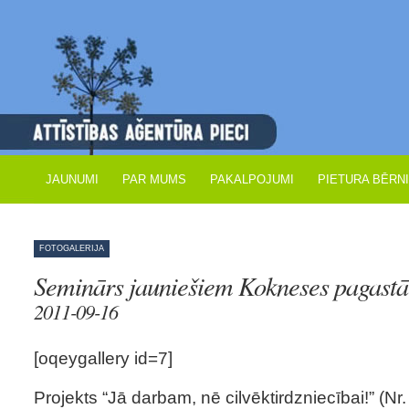
JAUNUMI
PAR MUMS
PAKALPOJUMI
PIETURA BĒRN
FOTOGALERIJA
Seminārs jauniešiem Kokneses pagastā
2011-09-16
[oqeygallery id=7]
Projekts “Jā darbam, nē cilvēktirdzniecībai!” (N