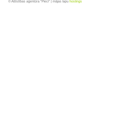
© Attīstības aģentūra “Pieci” | mājas lapu
hostings