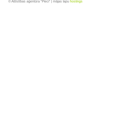
© Attīstības aģentūra “Pieci” | mājas lapu
hostings