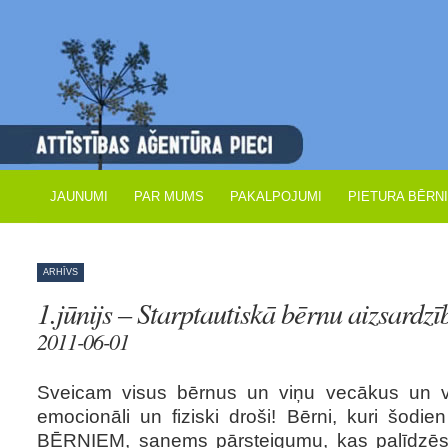
JAUNUMI
PAR MUMS
PAKALPOJUMI
PIETURA BĒRN
ARHĪVS
1.jūnijs – Starptautiskā bērnu aizsardzī
2011-06-01
Sveicam visus bērnus un viņu vecākus un v
emocionāli un fiziski droši! Bērni, kuri šod
BĒRNIEM, saņems pārsteigumu, kas palīdzēs d