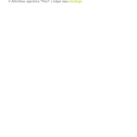
© Attīstības aģentūra “Pieci” | mājas lapu
hostings