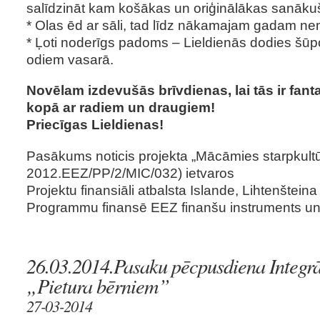
salīdzināt kam košākas un oriģinālākas sanāku
* Olas ēd ar sāli, tad līdz nākamajam gadam ne
* Ļoti noderīgs padoms – Lieldienās dodies šūpoti
odiem vasarā.
Novēlam izdevušās brīvdienas, lai tās ir fanta
kopā ar radiem un draugiem!
Priecīgas Lieldienas!
Pasākums noticis projekta „Mācāmies starpkultū
2012.EEZ/PP/2/MIC/032) ietvaros
Projektu finansiāli atbalsta Islande, Lihtenšteina
Programmu finansē EEZ finanšu instruments un L
26.03.2014.Pasaku pēcpusdiena Integrā
„Pietura bērniem”
27-03-2014