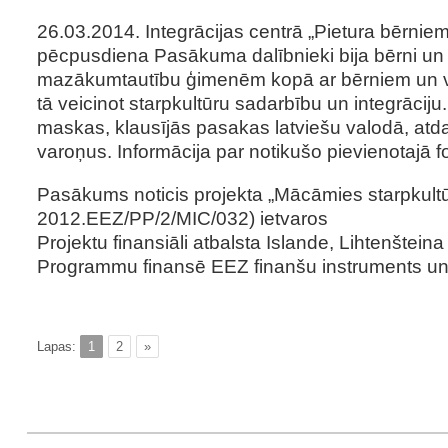
26.03.2014. Integrācijas centrā „Pietura bērnie
pēcpusdiena Pasākuma dalībnieki bija bērni un
mazākumtautību ģimenēm kopā ar bērniem un v
tā veicinot starpkultūru sadarbību un integrāciju
maskas, klausījās pasakas latviešu valodā, atd
varoņus. Informācija par notikušo pievienotajā fo
Pasākums noticis projekta „Mācāmies starpkultū
2012.EEZ/PP/2/MIC/032) ietvaros
Projektu finansiāli atbalsta Islande, Lihtenšteina
Programmu finansē EEZ finanšu instruments un L
Lapas:
1
2
»