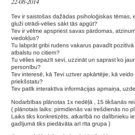
22-08-2014
Tev ir saistošas dažādas psiholoģiskas tēmas, es
gluži otrādi-vēlies sākt tās apgūt?
Tev ir vēlme apspriest savas pārdomas, atzinumu
viedokļus?
Tu labprāt gribi rudens vakarus pavadīt pozitīv
atbalstu no citiem?
Tu vēlies iepazīt sevi, uzzināt un saprast ko ja
personību?
Tev interesē, kā Tevi uztver apkārtējie, kā veid
priekšstatu?
Tev patīk interaktīva informācijas apmaiņa, uzd
Nodarbības plānotas 1x nedēļā , 15 tikšanās re
( plānotais laiks: pirmdienās vai trešdienās no pl
Laiks tiks konkretizēts, atkarībā no dalībnieku 
gadījumā tiks piedāvāta arī rīta grupa )