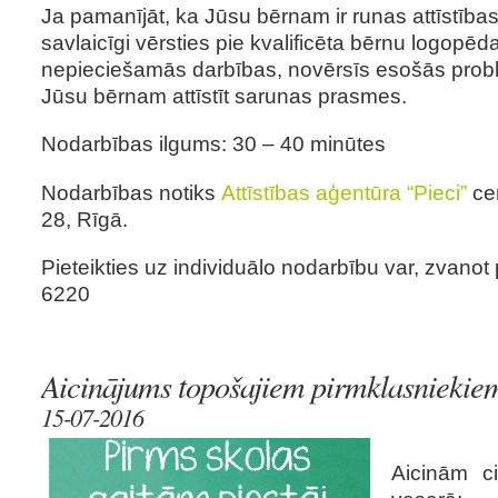
Ja pamanījāt, ka Jūsu bērnam ir runas attīstības
savlaicīgi vērsties pie kvalificēta bērnu logopē
nepieciešamās darbības, novērsīs esošās prob
Jūsu bērnam attīstīt sarunas prasmes.
Nodarbības ilgums: 30 – 40 minūtes
Nodarbības notiks
Attīstības aģentūra “Pieci”
cen
28, Rīgā.
Pieteikties uz individuālo nodarbību var, zvanot
6220
Aicinājums topošajiem pirmklasniekie
15-07-2016
Aicinām c