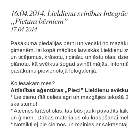
16.04.2014. Lieldienu svinības Integrāc
„Pietura bērniem”
17-04-2014
Pasākumā piedalījās bērni un vecāki no mazāku
ģimenēm, lai kopā mācītos latviskās Lieldienu s
un ticējumus, krāsotu, ripinātu un ēstu olas, dz
plānotu, kā svētkus šogad svinēt mājās. Informā
pasākumu pievienotajā fotogalerijā.
Ko iesakām mēs?
Attīstības aģentūras „Pieci” Lieldienu svētk
* Lieldienu rītā celies agri un mazgājies tekošā 
skaistumu!
* Atceries krāsot olas, tas būs jauki pavadīts la
un ģimeni. Dabas materiālus olu krāsošanai me
* Noteikti ej pie ciemos un mainies ar sakrāsota