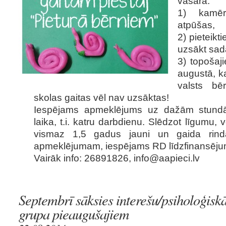
vasarā:
1) kamēr
atpūšas,
2) pieteikt
uzsākt sad
3) topošaj
augustā, ka
valsts bē
skolas gaitas vēl nav uzsāktas!
Iespējams apmeklējums uz dažām stundā
laika, t.i. katru darbdienu. Slēdzot līgumu, 
vismaz 1,5 gadus jauni un gaida rind
apmeklējumam, iespējams RD līdzfinansēju
Vairāk info: 26891826,
info@aapieci.lv
Septembrī sāksies interešu/psiholoģiskā
grupa pieaugušajiem