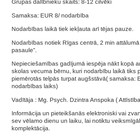
Grupas dalībnieku skaits: 8-12 cilvēki
Samaksa: EUR 8/ nodarbība
Nodarbības laikā tiek iekļauta arī tējas pauze.
Nodarbības notiek Rīgas centrā, 2 min attālumā
pasaule”.
Nepieciešamības gadījumā iespēja nākt kopā a
skolas vecuma bērnu, kuri nodarbību laikā tiks p
piemērotās telpās turpat augšstāvā( samaksa: 
nodarbības laiks)
Vadītāja : Mg. Psych. Dzintra Anspoka ( Attīstība
Informācija un pieteikšanās elektroniski vai zv
sev vēlamo dienu un laiku, lai notiktu veiksmīg
komplektācija.