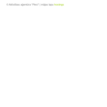
© Attīstības aģentūra “Pieci” | mājas lapu
hostings